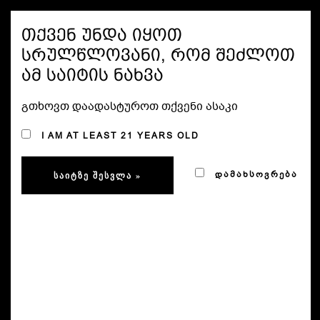
ᲛᲔᲜᲘᲣ
თქვენ უნდა იყოთ
სრულწლოვანი, რომ შეძლოთ
ამ საიტის ნახვა
EVENTS
გთხოვთ დაადასტუროთ თქვენი ასაკი
I AM AT LEAST 21 YEARS OLD
ᲓᲐᲛᲐᲮᲡᲝᲕᲠᲔᲑᲐ
There are no upcoming events.
Event
Ev
Upcoming
ᲫᲘᲔᲑᲐ
LIST
Vi
Searc
SELECT
Latest Past Events
DATE.
Nav
and
Views
ᲡᲔᲥ