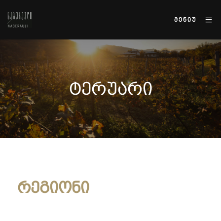
ᲛᲔᲜᲘᲣ
ᲢᲔᲠᲣᲐᲠᲘ
რეგიონი