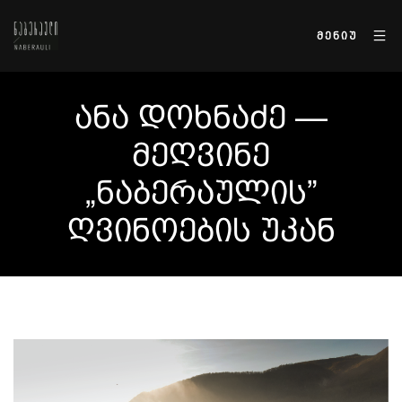
ᲛᲔᲜᲘᲣ
ᲐᲜᲐ ᲓᲝᲮᲜᲐᲫᲔ —
ᲛᲔᲦᲕᲘᲜᲔ
„ᲜᲐᲑᲔᲠᲐᲣᲚᲘᲡ”
ᲦᲕᲘᲜᲝᲔᲑᲘᲡ ᲣᲙᲐᲜ