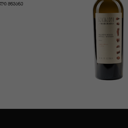
ᲚᲘ ᲛᲬᲕᲐᲜᲔ