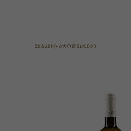
ᲛᲡᲒᲐᲕᲡᲘ ᲞᲠᲝᲓᲣᲥᲢᲔᲑᲘ