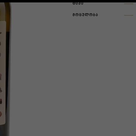
ᲢᲘᲞᲘ
ᲛᲝᲪᲣᲚᲝᲑᲐ