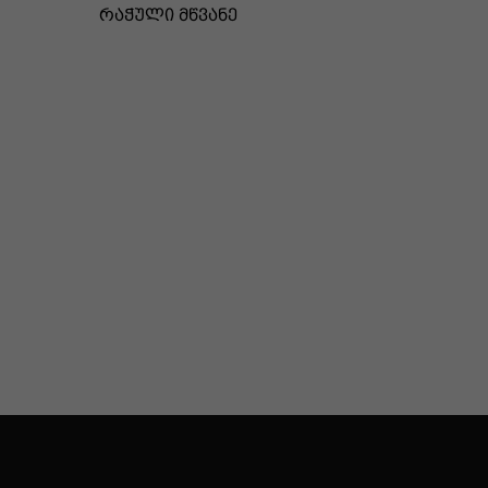
ᲠᲐᲭᲣᲚᲘ ᲛᲬᲕᲐᲜᲔ