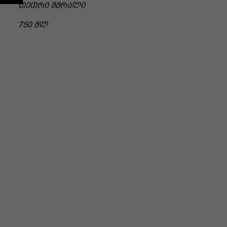
ᲗᲔᲗᲠᲘ ᲛᲨᲠᲐᲚᲘ
750 ᲛᲚ