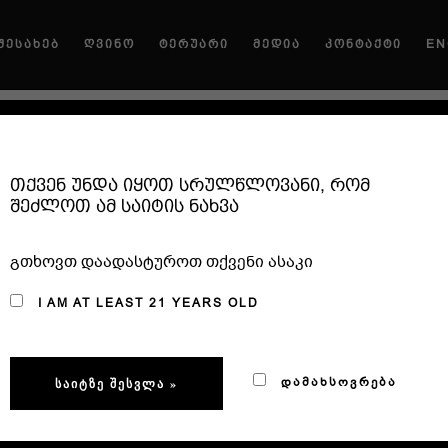
ᲨᲔᲡᲐᲮᲔᲑ
ᲦᲕᲘᲜᲝ
ᲢᲔᲠᲣᲐᲠᲘ
ᲛᲔᲓᲘᲐ
ᲙᲝᲜᲢᲐᲥᲢᲘ
EN
2022
თქვენ უნდა იყოთ სრულწლოვანი, რომ
შეძლოთ ამ საიტის ნახვა
ᲪᲝᲚᲘᲙᲝᲣ
გთხოვთ დაადასტუროთ თქვენი ასაკი
I AM AT LEAST 21 YEARS OLD
ᲐᲚᲙᲝᲰᲝᲚᲘ
ᲓᲐᲛᲐᲮᲡᲝᲕᲠᲔᲑᲐ
ᲤᲔᲠᲘ
ᲛᲝᲡᲐᲕᲐᲚᲘ