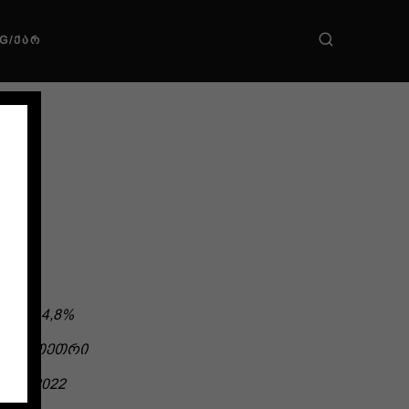
G/ᲥᲐᲠ
ᲠᲘ
14,8%
ᲗᲔᲗᲠᲘ
2022