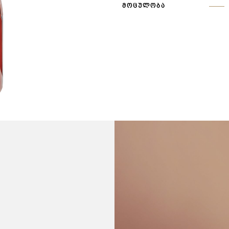
ᲛᲝᲪᲣᲚᲝᲑᲐ