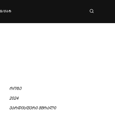
G/ᲥᲐᲠ
ᲠᲝᲖᲔ
2024
ᲕᲐᲠᲓᲘᲡᲤᲔᲠᲘ ᲛᲨᲠᲐᲚᲘ