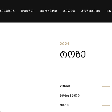
ᲨᲔᲡᲐᲮᲔᲑ
ᲦᲕᲘᲜᲝ
ᲢᲔᲠᲣᲐᲠᲘ
ᲛᲔᲓᲘᲐ
ᲙᲝᲜᲢᲐᲥᲢᲘ
EN
2024
ᲠᲝᲖᲔ
ᲤᲔᲠᲘ
ᲛᲝᲡᲐᲕᲐᲚᲘ
ᲢᲘᲞᲘ