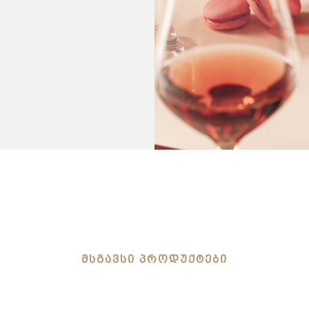
ᲛᲡᲒᲐᲕᲡᲘ ᲞᲠᲝᲓᲣᲥᲢᲔᲑᲘ