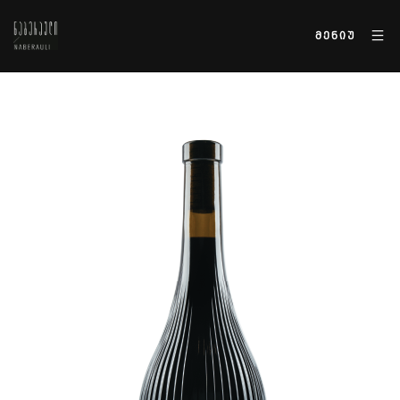
ᲛᲔᲜᲘᲣ