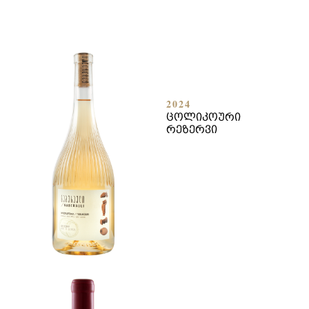
2024
ᲪᲝᲚᲘᲙᲝᲣᲠᲘ
ᲠᲔᲖᲔᲠᲕᲘ