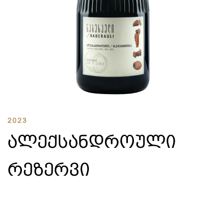
2023
ᲐᲚᲔᲥᲡᲐᲜᲓᲠᲝᲣᲚᲘ
ᲠᲔᲖᲔᲠᲕᲘ