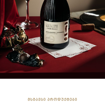
ᲛᲡᲒᲐᲕᲡᲘ ᲞᲠᲝᲓᲣᲥᲢᲔᲑᲘ