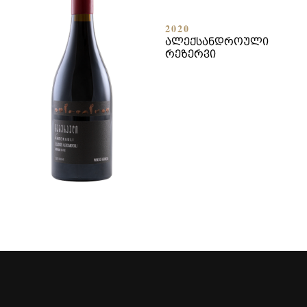
2020
ᲐᲚᲔᲥᲡᲐᲜᲓᲠᲝᲣᲚᲘ
ᲠᲔᲖᲔᲠᲕᲘ